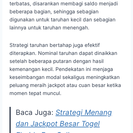
terbatas, disarankan membagi saldo menjadi
beberapa bagian, sehingga sebagian
digunakan untuk taruhan kecil dan sebagian
lainnya untuk taruhan menengah.
Strategi taruhan bertahap juga efektif
diterapkan. Nominal taruhan dapat dinaikkan
setelah beberapa putaran dengan hasil
kemenangan kecil. Pendekatan ini menjaga
keseimbangan modal sekaligus meningkatkan
peluang meraih jackpot atau cuan besar ketika
momen tepat muncul.
Baca Juga:
Strategi Menang
dan Jackpot Besar Togel