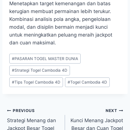
Menetapkan target kemenangan dan batas
kerugian membuat permainan lebih terukur.
Kombinasi analisis pola angka, pengelolaan
modal, dan disiplin bermain menjadi kunci
untuk meningkatkan peluang meraih jackpot
dan cuan maksimal.
Post
#
PASARAN TOGEL MASTER DUNIA
Tags:
#
Strategi Togel Cambodia 4D
#
Tips Togel Cambodia 4D
#
Togel Cambodia 4D
Post
PREVIOUS
NEXT
Strategi Menang dan
Kunci Menang Jackpot
navigation
Jackpot Besar Togel
Besar dan Cuan Togel