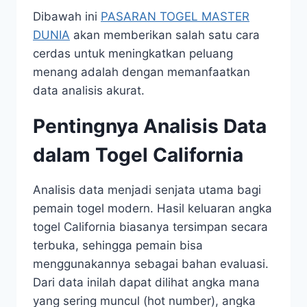
Dibawah ini
PASARAN TOGEL MASTER
DUNIA
akan memberikan salah satu cara
cerdas untuk meningkatkan peluang
menang adalah dengan memanfaatkan
data analisis akurat.
Pentingnya Analisis Data
dalam Togel California
Analisis data menjadi senjata utama bagi
pemain togel modern. Hasil keluaran angka
togel California biasanya tersimpan secara
terbuka, sehingga pemain bisa
menggunakannya sebagai bahan evaluasi.
Dari data inilah dapat dilihat angka mana
yang sering muncul (hot number), angka