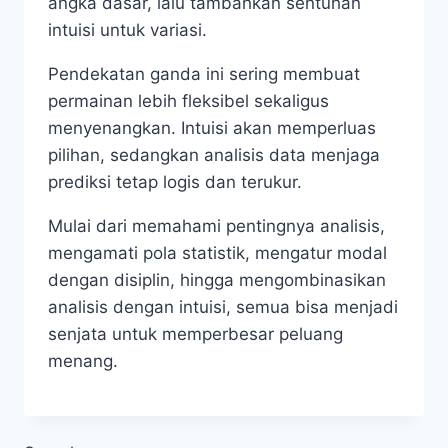
angka dasar, lalu tambahkan sentuhan
intuisi untuk variasi.
Pendekatan ganda ini sering membuat
permainan lebih fleksibel sekaligus
menyenangkan. Intuisi akan memperluas
pilihan, sedangkan analisis data menjaga
prediksi tetap logis dan terukur.
Mulai dari memahami pentingnya analisis,
mengamati pola statistik, mengatur modal
dengan disiplin, hingga mengombinasikan
analisis dengan intuisi, semua bisa menjadi
senjata untuk memperbesar peluang
menang.