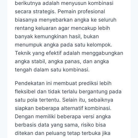
berikutnya adalah menyusun kombinasi
secara strategis. Pemain profesional
biasanya menyebarkan angka ke seluruh
rentang keluaran agar mencakup lebih
banyak kemungkinan hasil, bukan
menumpuk angka pada satu kelompok.
Teknik yang efektif adalah menggabungkan
angka stabil, angka panas, dan angka
tengah dalam satu kombinasi.
Pendekatan ini membuat prediksi lebih
fleksibel dan tidak terlalu bergantung pada
satu pola tertentu. Selain itu, sebaiknya
siapkan beberapa alternatif kombinasi.
Dengan memiliki beberapa versi angka
berbasis data yang sama, risiko bisa
ditekan dan peluang tetap terbuka jika