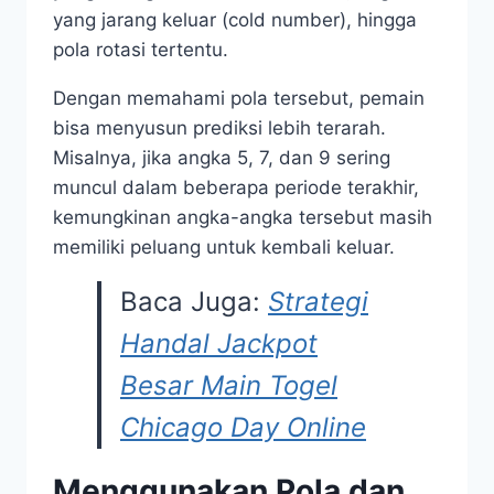
yang jarang keluar (cold number), hingga
pola rotasi tertentu.
Dengan memahami pola tersebut, pemain
bisa menyusun prediksi lebih terarah.
Misalnya, jika angka 5, 7, dan 9 sering
muncul dalam beberapa periode terakhir,
kemungkinan angka-angka tersebut masih
memiliki peluang untuk kembali keluar.
Baca Juga:
Strategi
Handal Jackpot
Besar Main Togel
Chicago Day Online
Menggunakan Pola dan