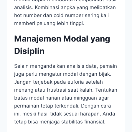
analisis. Kombinasi angka yang melibatkan
hot number dan cold number sering kali
memberi peluang lebih tinggi.
Manajemen Modal yang
Disiplin
Selain mengandalkan analisis data, pemain
juga perlu mengatur modal dengan bijak.
Jangan terjebak pada euforia setelah
menang atau frustrasi saat kalah. Tentukan
batas modal harian atau mingguan agar
permainan tetap terkendali. Dengan cara
ini, meski hasil tidak sesuai harapan, Anda
tetap bisa menjaga stabilitas finansial.