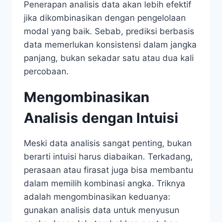
Penerapan analisis data akan lebih efektif
jika dikombinasikan dengan pengelolaan
modal yang baik. Sebab, prediksi berbasis
data memerlukan konsistensi dalam jangka
panjang, bukan sekadar satu atau dua kali
percobaan.
Mengombinasikan
Analisis dengan Intuisi
Meski data analisis sangat penting, bukan
berarti intuisi harus diabaikan. Terkadang,
perasaan atau firasat juga bisa membantu
dalam memilih kombinasi angka. Triknya
adalah mengombinasikan keduanya:
gunakan analisis data untuk menyusun