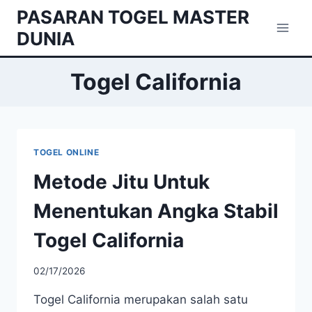
Skip
PASARAN TOGEL MASTER
to
DUNIA
content
Togel California
TOGEL ONLINE
Metode Jitu Untuk
Menentukan Angka Stabil
Togel California
02/17/2026
Togel California merupakan salah satu