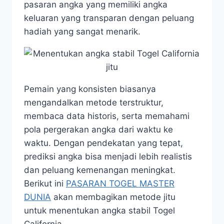
pasaran angka yang memiliki angka
keluaran yang transparan dengan peluang
hadiah yang sangat menarik.
Pemain yang konsisten biasanya
mengandalkan metode terstruktur,
membaca data historis, serta memahami
pola pergerakan angka dari waktu ke
waktu. Dengan pendekatan yang tepat,
prediksi angka bisa menjadi lebih realistis
dan peluang kemenangan meningkat.
Berikut ini
PASARAN TOGEL MASTER
DUNIA
akan membagikan metode jitu
untuk menentukan angka stabil Togel