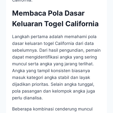
California.
Membaca Pola Dasar
Keluaran Togel California
Langkah pertama adalah memahami pola
dasar keluaran togel California dari data
sebelumnya. Dari hasil pengundian, pemain
dapat mengidentifikasi angka yang sering
muncul serta angka yang jarang terlihat.
Angka yang tampil konsisten biasanya
masuk kategori angka stabil dan layak
dijadikan prioritas. Selain angka tunggal,
pola pasangan dan kelompok angka juga
perlu dianalisa.
Beberapa kombinasi cenderung muncul