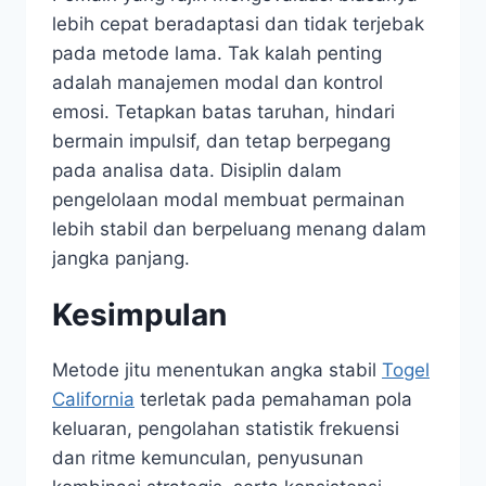
lebih cepat beradaptasi dan tidak terjebak
pada metode lama. Tak kalah penting
adalah manajemen modal dan kontrol
emosi. Tetapkan batas taruhan, hindari
bermain impulsif, dan tetap berpegang
pada analisa data. Disiplin dalam
pengelolaan modal membuat permainan
lebih stabil dan berpeluang menang dalam
jangka panjang.
Kesimpulan
Metode jitu menentukan angka stabil
Togel
California
terletak pada pemahaman pola
keluaran, pengolahan statistik frekuensi
dan ritme kemunculan, penyusunan