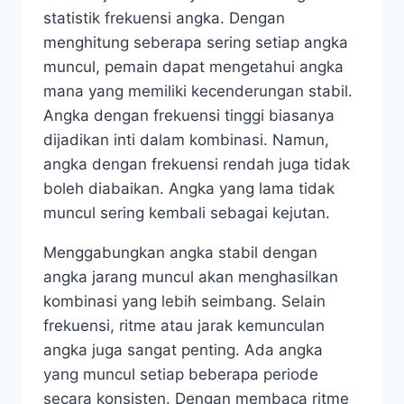
statistik frekuensi angka. Dengan
menghitung seberapa sering setiap angka
muncul, pemain dapat mengetahui angka
mana yang memiliki kecenderungan stabil.
Angka dengan frekuensi tinggi biasanya
dijadikan inti dalam kombinasi. Namun,
angka dengan frekuensi rendah juga tidak
boleh diabaikan. Angka yang lama tidak
muncul sering kembali sebagai kejutan.
Menggabungkan angka stabil dengan
angka jarang muncul akan menghasilkan
kombinasi yang lebih seimbang. Selain
frekuensi, ritme atau jarak kemunculan
angka juga sangat penting. Ada angka
yang muncul setiap beberapa periode
secara konsisten. Dengan membaca ritme