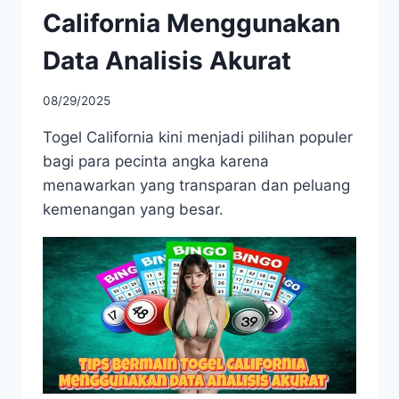
California Menggunakan
Data Analisis Akurat
08/29/2025
Togel California kini menjadi pilihan populer
bagi para pecinta angka karena
menawarkan yang transparan dan peluang
kemenangan yang besar.