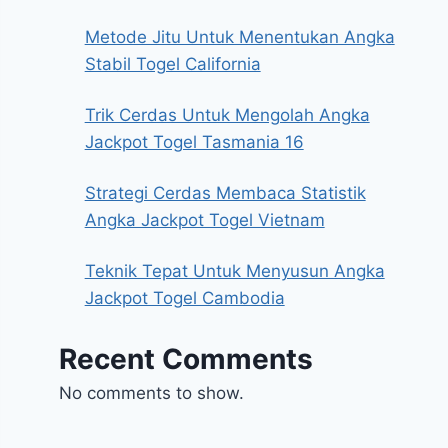
Metode Jitu Untuk Menentukan Angka
Stabil Togel California
Trik Cerdas Untuk Mengolah Angka
Jackpot Togel Tasmania 16
Strategi Cerdas Membaca Statistik
Angka Jackpot Togel Vietnam
Teknik Tepat Untuk Menyusun Angka
Jackpot Togel Cambodia
Recent Comments
No comments to show.