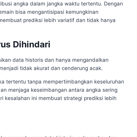
tribusi angka dalam jangka waktu tertentu. Dengan
emain bisa mengantisipasi kemungkinan
embuat prediksi lebih variatif dan tidak hanya
s Dihindari
kan data historis dan hanya mengandalkan
 menjadi tidak akurat dan cenderung acak.
ngka tertentu tanpa mempertimbangkan keseluruhan
 dan menjaga keseimbangan antara angka sering
 kesalahan ini membuat strategi prediksi lebih