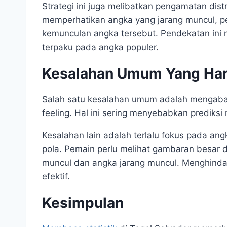
Strategi ini juga melibatkan pengamatan dis
memperhatikan angka yang jarang muncul, p
kemunculan angka tersebut. Pendekatan ini m
terpaku pada angka populer.
Kesalahan Umum Yang Haru
Salah satu kesalahan umum adalah mengabai
feeling. Hal ini sering menyebabkan prediksi
Kesalahan lain adalah terlalu fokus pada a
pola. Pemain perlu melihat gambaran besar
muncul dan angka jarang muncul. Menghindari
efektif.
Kesimpulan