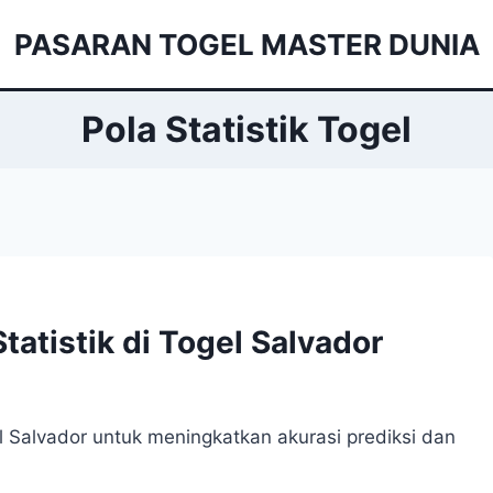
PASARAN TOGEL MASTER DUNIA
Pola Statistik Togel
tistik di Togel Salvador
el Salvador untuk meningkatkan akurasi prediksi dan