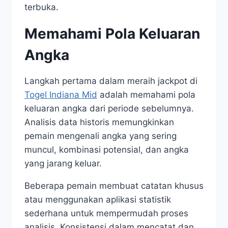
terbuka.
Memahami Pola Keluaran
Angka
Langkah pertama dalam meraih jackpot di
Togel Indiana Mid
adalah memahami pola
keluaran angka dari periode sebelumnya.
Analisis data historis memungkinkan
pemain mengenali angka yang sering
muncul, kombinasi potensial, dan angka
yang jarang keluar.
Beberapa pemain membuat catatan khusus
atau menggunakan aplikasi statistik
sederhana untuk mempermudah proses
analisis. Konsistensi dalam mencatat dan