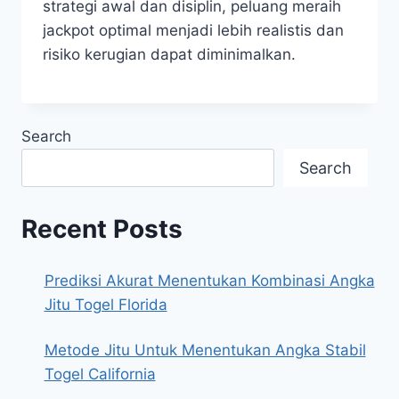
strategi awal dan disiplin, peluang meraih
jackpot optimal menjadi lebih realistis dan
risiko kerugian dapat diminimalkan.
Search
Search
Recent Posts
Prediksi Akurat Menentukan Kombinasi Angka
Jitu Togel Florida
Metode Jitu Untuk Menentukan Angka Stabil
Togel California