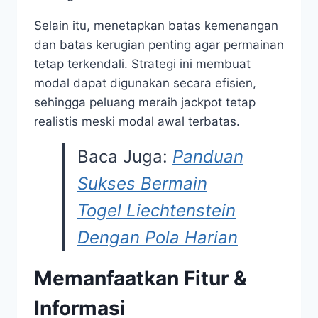
Selain itu, menetapkan batas kemenangan
dan batas kerugian penting agar permainan
tetap terkendali. Strategi ini membuat
modal dapat digunakan secara efisien,
sehingga peluang meraih jackpot tetap
realistis meski modal awal terbatas.
Baca Juga:
Panduan
Sukses Bermain
Togel Liechtenstein
Dengan Pola Harian
Memanfaatkan Fitur &
Informasi