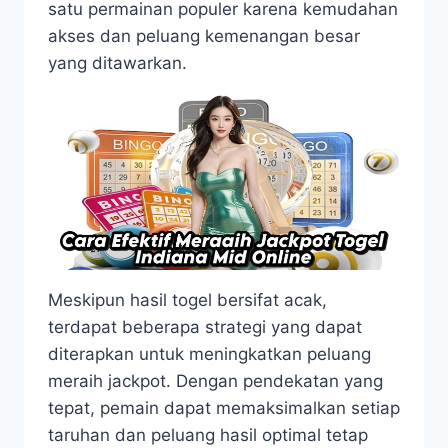
satu permainan populer karena kemudahan
akses dan peluang kemenangan besar
yang ditawarkan.
Meskipun hasil togel bersifat acak,
terdapat beberapa strategi yang dapat
diterapkan untuk meningkatkan peluang
meraih jackpot. Dengan pendekatan yang
tepat, pemain dapat memaksimalkan setiap
taruhan dan peluang hasil optimal tetap