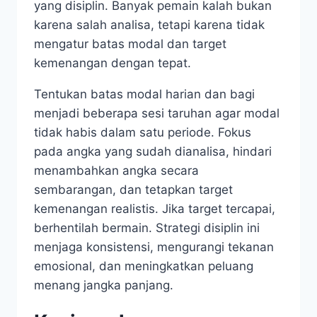
yang disiplin. Banyak pemain kalah bukan
karena salah analisa, tetapi karena tidak
mengatur batas modal dan target
kemenangan dengan tepat.
Tentukan batas modal harian dan bagi
menjadi beberapa sesi taruhan agar modal
tidak habis dalam satu periode. Fokus
pada angka yang sudah dianalisa, hindari
menambahkan angka secara
sembarangan, dan tetapkan target
kemenangan realistis. Jika target tercapai,
berhentilah bermain. Strategi disiplin ini
menjaga konsistensi, mengurangi tekanan
emosional, dan meningkatkan peluang
menang jangka panjang.