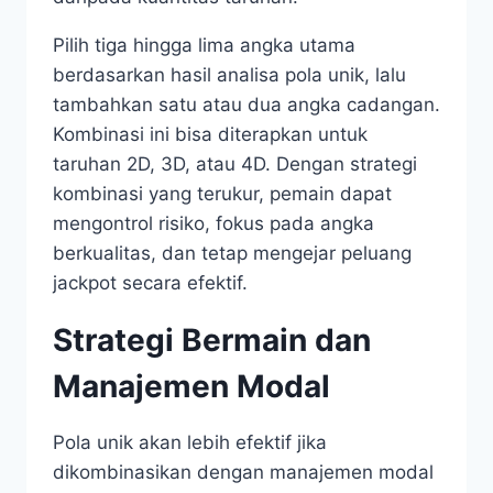
Pilih tiga hingga lima angka utama
berdasarkan hasil analisa pola unik, lalu
tambahkan satu atau dua angka cadangan.
Kombinasi ini bisa diterapkan untuk
taruhan 2D, 3D, atau 4D. Dengan strategi
kombinasi yang terukur, pemain dapat
mengontrol risiko, fokus pada angka
berkualitas, dan tetap mengejar peluang
jackpot secara efektif.
Strategi Bermain dan
Manajemen Modal
Pola unik akan lebih efektif jika
dikombinasikan dengan manajemen modal