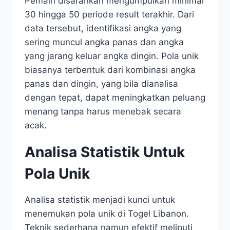
Pemain disarankan mengumpulkan minimal
30 hingga 50 periode result terakhir. Dari
data tersebut, identifikasi angka yang
sering muncul angka panas dan angka
yang jarang keluar angka dingin. Pola unik
biasanya terbentuk dari kombinasi angka
panas dan dingin, yang bila dianalisa
dengan tepat, dapat meningkatkan peluang
menang tanpa harus menebak secara
acak.
Analisa Statistik Untuk
Pola Unik
Analisa statistik menjadi kunci untuk
menemukan pola unik di Togel Libanon.
Teknik sederhana namun efektif meliputi