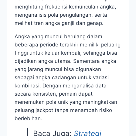
menghitung frekuensi kemunculan angka,
menganalisis pola pengulangan, serta
melihat tren angka ganjil dan genap.
Angka yang muncul berulang dalam
beberapa periode terakhir memiliki peluang
tinggi untuk keluar kembali, sehingga bisa
dijadikan angka utama. Sementara angka
yang jarang muncul bisa digunakan
sebagai angka cadangan untuk variasi
kombinasi. Dengan menganalisa data
secara konsisten, pemain dapat
menemukan pola unik yang meningkatkan
peluang jackpot tanpa menambah risiko
berlebihan.
Baca Juga:
Strategi