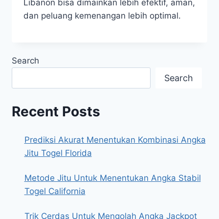
Libanon bisa dimainkan lebih efektif, aman,
dan peluang kemenangan lebih optimal.
Search
Search
Recent Posts
Prediksi Akurat Menentukan Kombinasi Angka
Jitu Togel Florida
Metode Jitu Untuk Menentukan Angka Stabil
Togel California
Trik Cerdas Untuk Mengolah Angka Jackpot